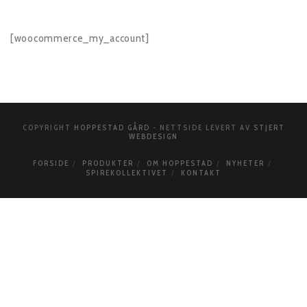
[woocommerce_my_account]
COPYRIGHT
HOPPESTAD GÅRD
- NETTSIDE LEVERT AV
STJERT
WEBDESIGN
FORSIDE
PRODUKTER
OM HOPPESTAD
NYHETER
SPIREKOLLEKTIVET
KONTAKT